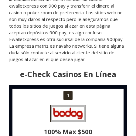
ewalletxpress con 900 pay y transferir el dinero al
casino o poker room de preferencia. Los sitios web no
son muy claros al respecto pero le aseguramos que
todos los sitios de juegos al azar en esta página
aceptan depósitos 900 pay, es algo confuso.
Ewalletxpress es otra sucursal de la compañía 900pay.
La empresa matriz es navaho networks. Si tiene alguna
duda sólo contacte al servicio al cliente del sitio de
juegos al azar en el que desea jugar.
e-Check Casinos En Línea
1
100% Max $500