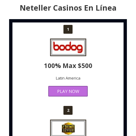
Neteller Casinos En Línea
1
100% Max $500
Latin America
PLAY NOW
2