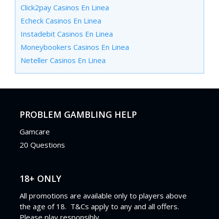
Click2pay Casinos En Linea
Echeck Casinos En Linea
Instadebit Casinos En Linea
Moneybookers Casinos En Linea
Neteller Casinos En Linea
PROBLEM GAMBLING HELP
Gamcare
20 Questions
18+ ONLY
All promotions are available only to players above
the age of 18. T&Cs apply to any and all offers.
Please play responsibly.