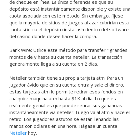
de cheque en línea. La única diferencia es que su
depósito está instantáneamente disponible y existe una
cuota asociada con este método. Sin embargo, fíjese
que la mayoría de sitios de juegos al azar cubrirían esta
cuota si inicia el depósito instacash dentro del software
del casino donde desee hacer la compra.
Bank Wire: Utilice este método para transferir grandes
montos de y hasta su cuenta neteller. La transacción
generalmente llega a su cuenta en 2 días.
Neteller también tiene su propia tarjeta atm. Para un
jugador ávido que en su cuenta entra y sale el dinero,
estas tarjetas atm le permite retirar esos fondos en
cualquier máquina atm hasta $1K al día. Lo que es
realmente genial es que puede retirar sus ganancias
instantáneamente via neteller. Luego va al atm y hace el
retiro. Los jugadores astutos se están llenando las
manos con dólares en una hora. Hágase un cuenta
Neteller
hoy.